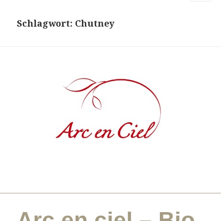
MENU
AND
Schlagwort:
Chutney
WIDGETS
Arc en ciel – Bio