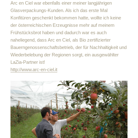
Arc en Ciel war ebenfalls einer meiner langjährigen
Glasverpackungs-Kunden. Als ich das erste Mal
Konfitüren geschenkt bekommen hatte, wollte ich keine
der österreichischen Erzeugnisse mehr auf meinem
Frühstücksbrot haben und dadurch war es auch
naheliegend, dass Arc en Ciel, als Bio zertifizierter
Bauerngenossenschaftsbetrieb, der für Nachhaltigkeit und
Wiederbelebung der Regionen sorgt, ein ausgewählter
LaZia-Partner ist!
http://www.arc-en-ciel.it