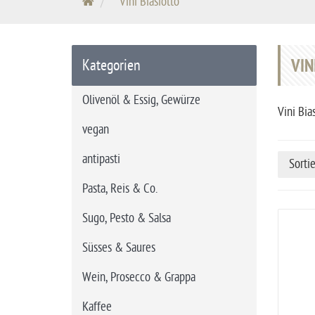
S
Vini Biasiotto
t
a
r
VIN
Kategorien
t
s
Olivenöl & Essig, Gewürze
e
Vini Bia
i
vegan
t
antipasti
Sorti
e
Pasta, Reis & Co.
Sugo, Pesto & Salsa
Süsses & Saures
Wein, Prosecco & Grappa
Kaffee