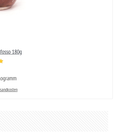
nfosso 180g
ilogramm
rsandkosten