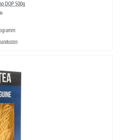
no DOP 500g
logramm
rsandkosten