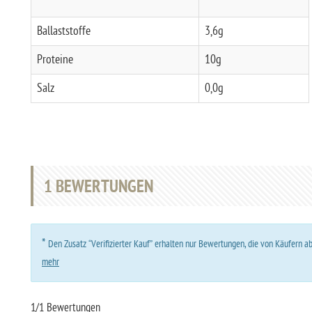
Ballaststoffe
3,6g
Proteine
10g
Salz
0,0g
1
BEWERTUNGEN
*
Den Zusatz “Verifizierter Kauf” erhalten nur Bewertungen, die von Käufern 
mehr
1/1 Bewertungen