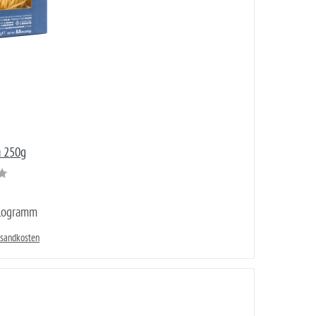
a 250g
ilogramm
rsandkosten