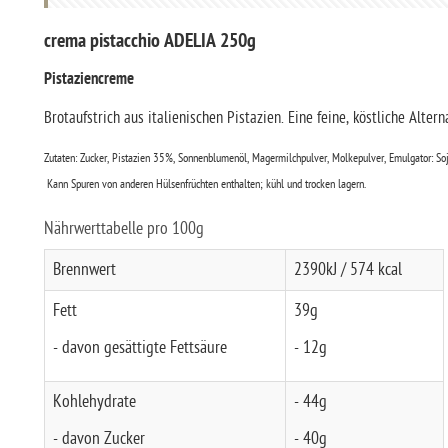
crema pistacchio ADELIA 250g
Pistaziencreme
Brotaufstrich aus italienischen Pistazien. Eine feine, köstliche Alte
Zutaten: Zucker, Pistazien 35%, Sonnenblumenöl, Magermilchpulver, Molkepulver, Emulgator: Soj
Kann Spuren von anderen Hülsenfrüchten enthalten; kühl und trocken lagern.
Nährwerttabelle pro 100g
Brennwert
2390kJ / 574 kcal
Fett
39g
- davon gesättigte Fettsäure
- 12g
Kohlehydrate
- 44g
- davon Zucker
- 40g