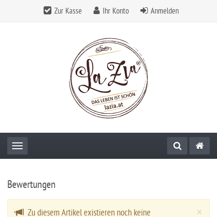
Zur Kasse
Ihr Konto
Anmelden
Toggle navigation
Bewertungen
Cl
×
Zu diesem Artikel existieren noch keine