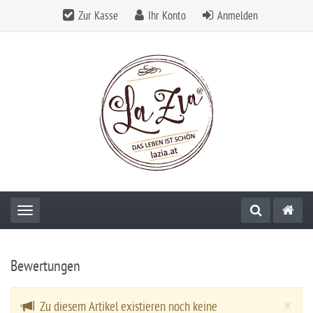
Zur Kasse
Ihr Konto
Anmelden
Toggle navigation
Bewertungen
Cl
×
Zu diesem Artikel existieren noch keine