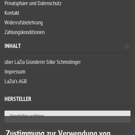
Privatsphäre und Datenschutz
Kontakt
Widerrufsbelehrung
Zahlungskonditionen
INHALT
über LaZia Gründerin Silke Schmidinger
Impressum
LaZia's AGB
HERSTELLER
Hersteller wählen
ZAHLUNGSWEISEN
Zustimmung zur Verwendung von